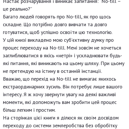
Настає розчарування і виникає запитання: “No-till –
це реально?”
Багато людей говорять про No-till, як про щось
складне. Що потрібно довго вивчати та довго
готуватися, щоб успішно освоїти цю технологію.
У цій книзі викладено мою суб’єктивну думку про
процес переходу на No-till. Мені зовсім не хочеться
заглиблюватися в якісь «нетрі» і ускладнювати будь-
які питання, які виникають на цьому шляху. При цьому
не претендую на істину в останній інстанції.
Вважаю, що перехід на No-till не вимагає якихось
екстраординарних зусиль. Він потребує лише вашого
інтересу. Я ж хочу звернути увагу на деякі важливі
моменти, які допоможуть вам зробити цей процес
більш легким і простим.
На сторінках цієї книги я ділюся як своїм досвідом
переходу до системи землеробства без обробітку