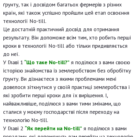
ґрунту, так і досвідом багатьох фермерів з різних
країн, які також успішно пройшли цей етап освоєння
технології No-till.
Це достатній практичний досвід для отримання
результату. Він допоможе всім тим, хто робить перші
кроки в технології No-till або тільки придивляється
до неї.
У Главі 1
“Що таке No-till?”
я поділюся з вами своєю
історією знайомства із землеробством без обробітку
ґрунту. Ви дізнаєтеся з якими проблемами мені
довелося зіткнутися у своїй практиці землеробства і
які зробити перші кроки для їх вирішення. І,
найважливіше, поділюся з вами тими змінами, що
сталися у моєму господарстві після переходу на
технологію No-till.
У Главі 2
“Як перейти на No-till”
я поділюся з вами
порадами, які допоможуть вам перейти на технологію