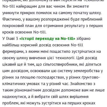
No-till найкращим для вас чином. Ви зможете
уникнути прикрих помилок на самому початку шляху.
Фактично, у вашому розпорядженні буде приблизний
покроковий план для отримання результату з перших
кроків освоєння No-till.
У Главі 3
«Історії переходу на No-till»
зібрано
найбільш корисний досвід освоєння No-till
фермерами, з якими мені пощастило зустрічатися на
своєму шляху вивчення цієї технології. Цей досвід
цікавий ще й тим, що сільгоспвиробники, які діляться
цим досвідом, освоювали цю систему землеробства у
різних за площею господарствах, у різних ґрунтово-
кліматичних умовах та у різний час. Знайомство з
таким різноманітним досвідом допоможе вам не лише
надихнутися, а й вибрати свій шлях вирішення
проблем, які можуть зустрітися на перших кроках