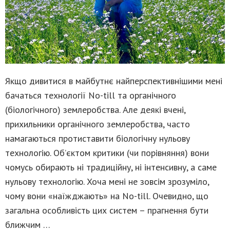
Якщо дивитися в майбутнє найперспективнішими мені
бачаться технології No-till та органічного
(біологічного) землеробства. Але деякі вчені,
прихильники органічного землеробства, часто
намагаються протиставити біологічну нульову
технологію. Об’єктом критики (чи порівняння) вони
чомусь обирають ні традиційну, ні інтенсивну, а саме
нульову технологію. Хоча мені не зовсім зрозуміло,
чому вони «наїжджають» на No-till. Очевидно, що
загальна особливість цих систем – прагнення бути
ближчим …