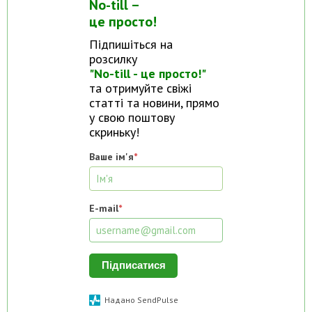
No-till –
це просто!
Підпишіться на
розсилку
"No-till - це просто!"
та отримуйте свіжі
статті та новини, прямо
у свою поштову
скриньку!
Ваше ім'я
*
E-mail
*
Підписатися
Надано SendPulse