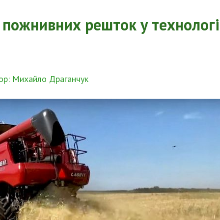
 пожнивних решток у технологі
ор: Михайло Драганчук