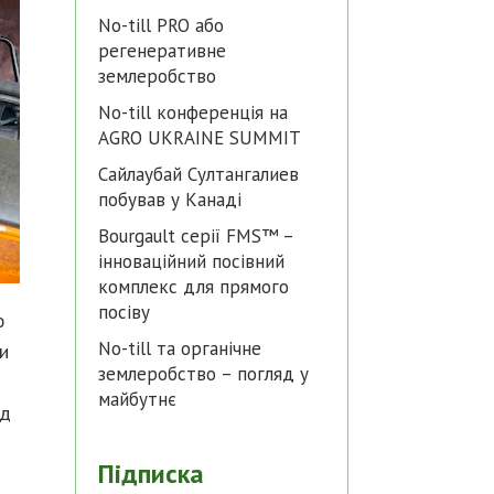
No-till PRO або
регенеративне
землеробство
No-till конференція на
AGRO UKRAINE SUMMIT
Сайлаубай Султангалиев
побував у Канаді
Bourgault серії FMS™ –
інноваційний посівний
комплекс для прямого
посіву
ю
No-till та органічне
и
землеробство – погляд у
майбутнє
ід
Підписка