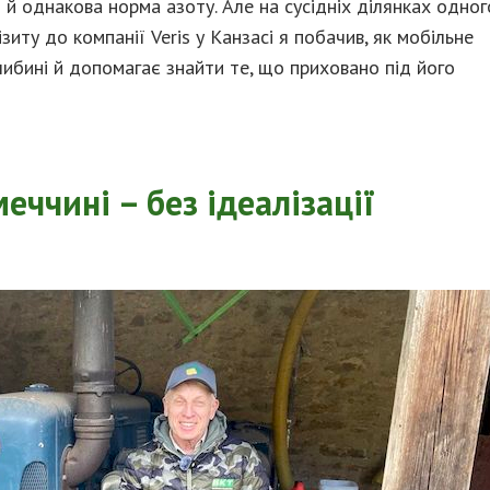
и й однакова норма азоту. Але на сусідніх ділянках одног
ізиту до компанії Veris у Канзасі я побачив, як мобільне
либині й допомагає знайти те, що приховано під його
еччині – без ідеалізації