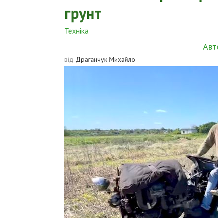
грунт
Техніка
Авт
від
Драганчук Михайло