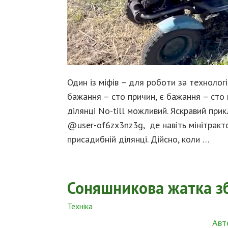
Один із міфів – для роботи за технолог
бажання – сто причин, є бажання – сто 
ділянці No-till можливий. Яскравий при
@user-of6zx3nz3g, де навіть мінітракт
присадибній ділянці. Дійсно, коли …
Соняшникова жатка з
Техніка
Авт