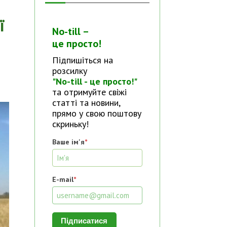
ї
No-till –
це просто!
Підпишіться на
розсилку
"No-till - це просто!"
та отримуйте свіжі
статті та новини,
прямо у свою поштову
скриньку!
Ваше ім'я
*
E-mail
*
Підписатися