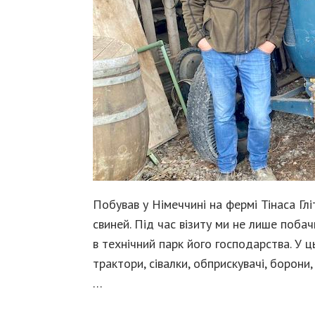
Побував у Німеччині на фермі Тінаса Гл
свиней. Під час візиту ми не лише поба
в технічний парк його господарства. У ц
трактори, сівалки, обприскувачі, борони,
…