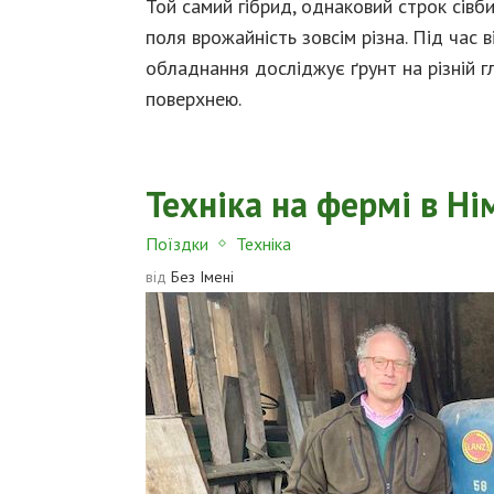
Той самий гібрид, однаковий строк сівб
поля врожайність зовсім різна. Під час в
обладнання досліджує ґрунт на різній г
поверхнею.
Техніка на фермі в Нім
Поїздки
Техніка
від
Без Імені