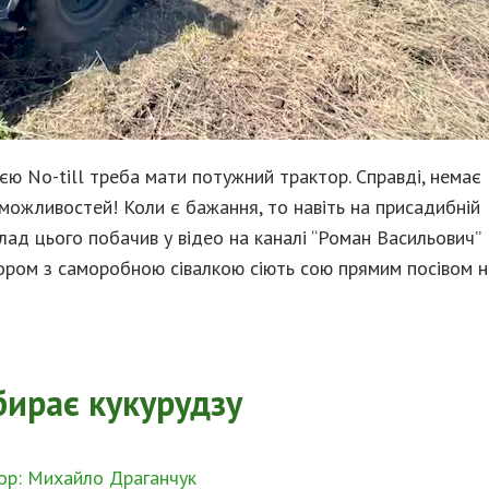
ією No-till треба мати потужний трактор. Справді, немає
можливостей! Коли є бажання, то навіть на присадибній
клад цього побачив у відео на каналі “Роман Васильович”
ором з саморобною сівалкою сіють сою прямим посівом н
бирає кукурудзу
ор: Михайло Драганчук