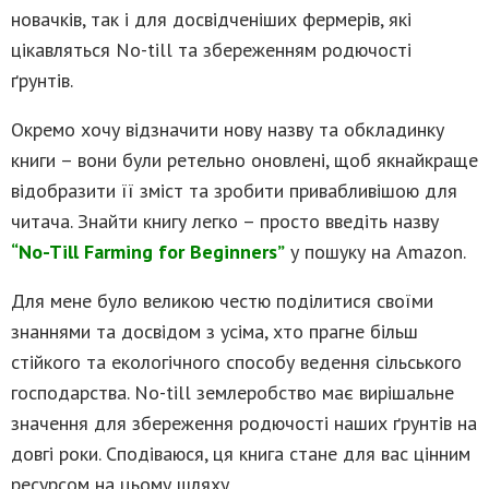
новачків, так і для досвідченіших фермерів, які
цікавляться No-till та збереженням родючості
ґрунтів.
Окремо хочу відзначити нову назву та обкладинку
книги – вони були ретельно оновлені, щоб якнайкраще
відобразити її зміст та зробити привабливішою для
читача. Знайти книгу легко – просто введіть назву
“No-Till Farming for Beginners”
у пошуку на Amazon.
Для мене було великою честю поділитися своїми
знаннями та досвідом з усіма, хто прагне більш
стійкого та екологічного способу ведення сільського
господарства. No-till землеробство має вирішальне
значення для збереження родючості наших ґрунтів на
довгі роки. Сподіваюся, ця книга стане для вас цінним
ресурсом на цьому шляху.