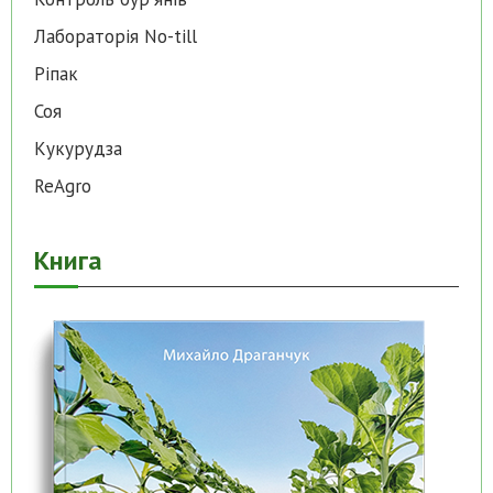
Лабораторія No-till
Ріпак
Соя
Кукурудза
ReAgro
Книга