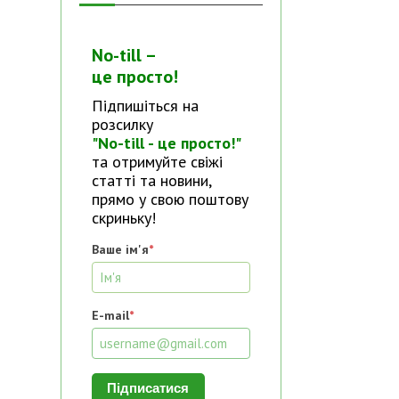
No-till –
це просто!
Підпишіться на
розсилку
"No-till - це просто!"
та отримуйте свіжі
статті та новини,
прямо у свою поштову
скриньку!
Ваше ім'я
*
E-mail
*
Підписатися