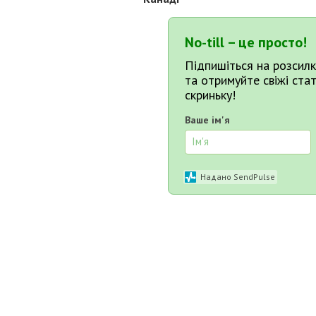
No-till – це просто!
Підпишіться на розсилк
та отримуйте свіжі ста
скриньку!
Ваше ім'я
Надано SendPulse