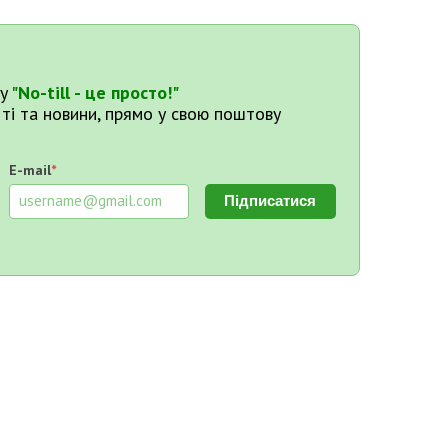
у
"No-till - це просто!"
тті та новини, прямо у свою поштову
E-mail
*
Підписатися