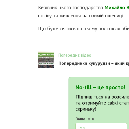
Керівник цього господарства
Михайло 
посіву та живлення на озимій пшениці.
Що буде сіятись на цьому полі після зб
Попереднє відео
Попередники кукурудзи – який 
No-till – це просто!
Підпишіться на розсилк
та отримуйте свіжі ста
скриньку!
Ваше ім'я