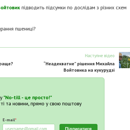
Войтовик
підводить підсумки по дослідам з різних схем
ирання пшениці?
Наступне відео
краще?
“Неадекватне” рішення Михайла
Войтовика на кукурудзі
у
"No-till - це просто!"
тті та новини, прямо у свою поштову
E-mail
*
Підписатися