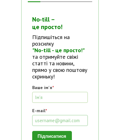
No-till –
це просто!
Підпишіться на
розсилку
"No-till - це просто!"
та отримуйте свіжі
статті та новини,
прямо у свою поштову
скриньку!
Ваше ім'я
*
E-mail
*
Підписатися