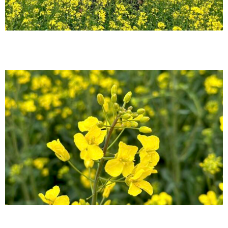
+
_
_