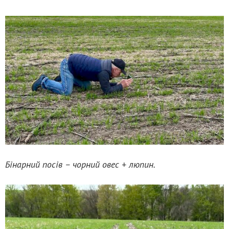
Бінарний посів – чорний овес + люпин.