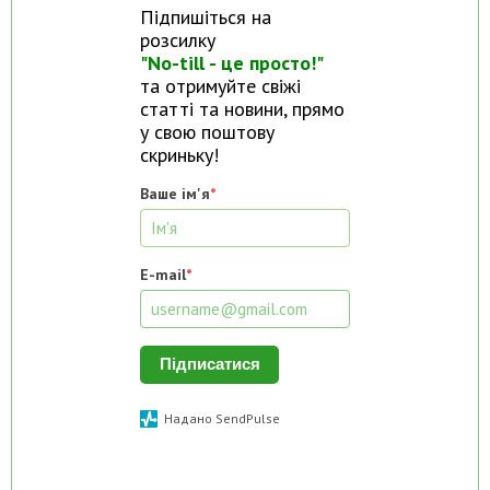
Підпишіться на
розсилку
"No-till - це просто!"
та отримуйте свіжі
статті та новини, прямо
у свою поштову
скриньку!
Ваше ім'я
*
E-mail
*
Підписатися
Надано SendPulse