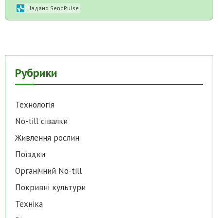
Надано SendPulse
Рубрики
Технологія
No-till cівалки
Живлення рослин
Поїздки
Органічний No-till
Покривні культури
Техніка