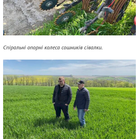
Спіральні опорні колеса сошників сівалки.