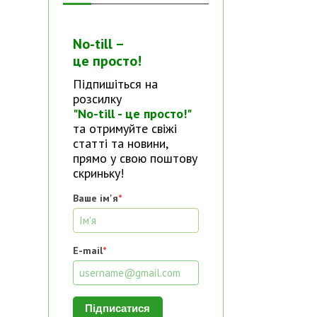
No-till –
це просто!
Підпишіться на
розсилку
"No-till - це просто!"
та отримуйте свіжі
статті та новини,
прямо у свою поштову
скриньку!
Ваше ім'я
*
E-mail
*
Підписатися