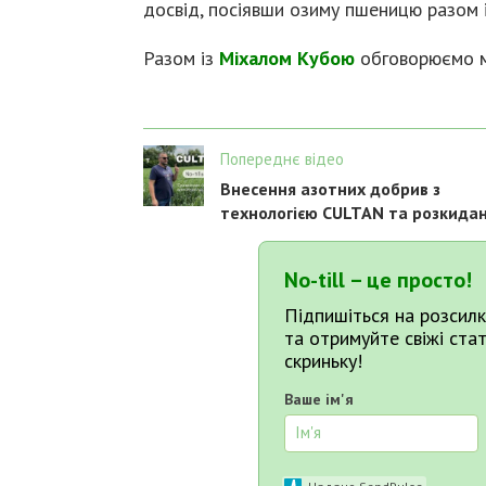
досвід, посіявши озиму пшеницю разом і
Разом із
Міхалом Кубою
обговорюємо мо
Попереднє відео
Внесення азотних добрив з
технологією CULTAN та розкида
No-till – це просто!
Підпишіться на розсилк
та отримуйте свіжі ста
скриньку!
Ваше ім'я