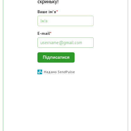
скриньку!
Ваше ім'я
*
E-mail
*
Підписатися
Надано SendPulse