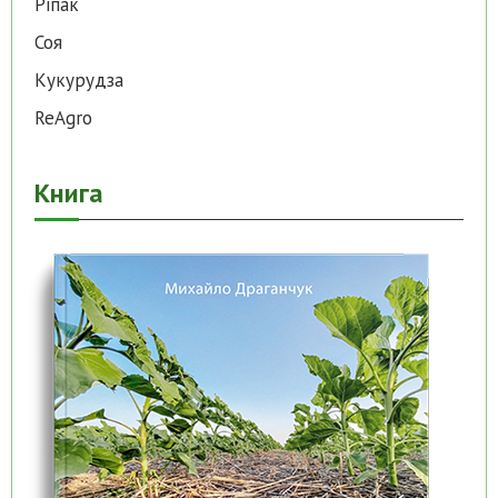
Ріпак
Соя
Кукурудза
ReAgro
Книга