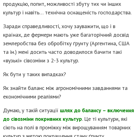
продукцію, попит, можливості збуту тих чи інших
культур і навіть… технічна оснащеність господарства.
Заради справедливості, хочу зауважити, що і в
країнах, де фермери мають уже багаторічний досвід
землеробства без обробітку ґрунту (Аргентина, США
та ін.) мені досить часто доводилося бачити такі
«вузькі» сівозміни з 2-3 культур.
Як бути у таких випадках?
Як знайти баланс між агрономічними завданнями та
економічними реаліями?
Думаю, у такій ситуації
шлях до балансу – включення
до сівозміни покривних культур
. Це ті культури, які
сіють на полі в проміжку між вирощуванням товарних
культур з метою покращення стану ґрунту.
_