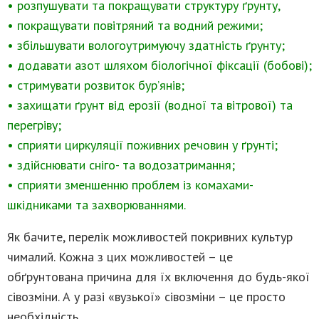
• розпушувати та покращувати структуру ґрунту,
• покращувати повітряний та водний режими;
• збільшувати вологоутримуючу здатність ґрунту;
• додавати азот шляхом біологічної фіксації (бобові);
• стримувати розвиток бур’янів;
• захищати ґрунт від ерозії (водної та вітрової) та
перегріву;
• сприяти циркуляції поживних речовин у ґрунті;
• здійснювати сніго- та водозатримання;
• сприяти зменшенню проблем із комахами-
шкідниками та захворюваннями.
Як бачите, перелік можливостей покривних культур
чималий. Кожна з цих можливостей – це
обґрунтована причина для їх включення до будь-якої
сівозміни. А у разі «вузької» сівозміни – це просто
необхідність.
_