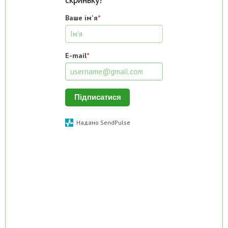
Ваше ім'я
*
E-mail
*
Підписатися
Надано SendPulse