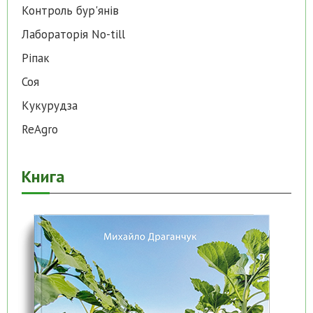
Контроль бур'янів
Лабораторія No-till
Ріпак
Соя
Кукурудза
ReAgro
Книга