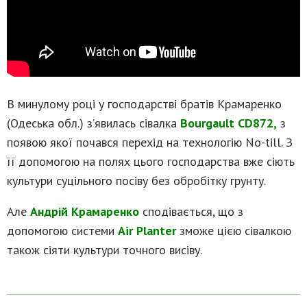
В минулому році у господарстві братів Крамаренко
(Одеська обл.) з’явилась сівалка
Bourgault CD872,
з
появою якої почався перехід на технологію No-till. З
її допомогою на полях цього господарства вже сіють
культури суцільного посіву без обробітку грунту.
Але
Андрій Крамаренко
сподівається, що з
допомогою системи
Air Planter
зможе цією сівалкою
також сіяти культури точного висіву.