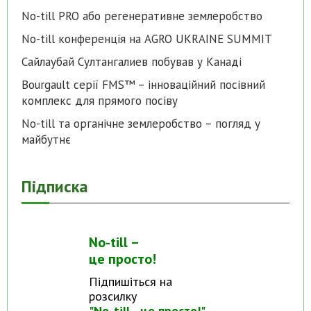
No-till PRO або регенеративне землеробство
No-till конференція на AGRO UKRAINE SUMMIT
Сайлаубай Султангалиев побував у Канаді
Bourgault серії FMS™ – інноваційний посівний
комплекс для прямого посіву
No-till та органічне землеробство – погляд у
майбутнє
Підписка
No-till –
це просто!
Підпишіться на
розсилку
"No-till - це просто!"